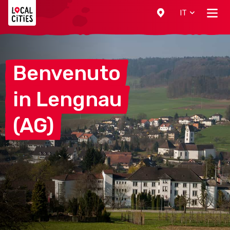
Localcities
IT
Benvenuto
in
Lengnau
(AG)