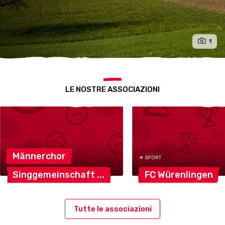
1
LE NOSTRE ASSOCIAZIONI
Männerchor
# SPORT
Singgemeinschaft
FC
Würenlingen
Tutte le associazioni