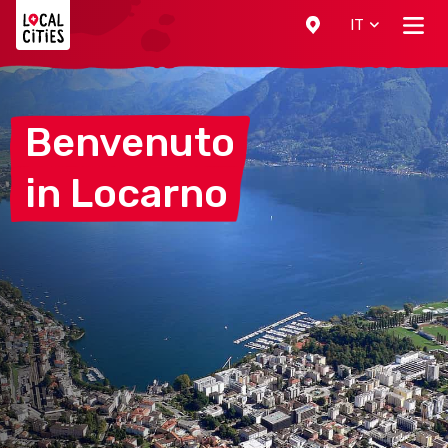
Localcities
IT
Benvenuto
in
Locarno