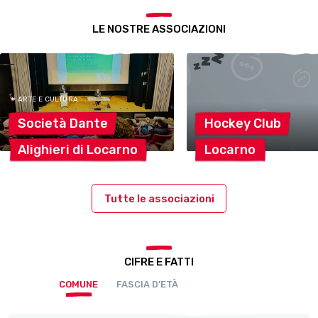
LE NOSTRE ASSOCIAZIONI
# ARTE E CULTURA
Società
Dante
Hockey
Club
Alighieri di
Locarno
Locarno
Tutte le associazioni
CIFRE E FATTI
COMUNE
FASCIA D’ETÀ