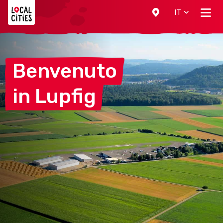
Localcities
IT
Benvenuto
in
Lupfig