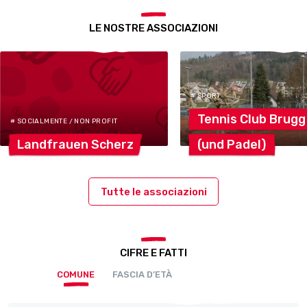
LE NOSTRE ASSOCIAZIONI
# SPORT
Tennis Club
Brugg
# SOCIALMENTE / NON PROFIT
Landfrauen
Scherz
(und
Padel)
Tutte le associazioni
CIFRE E FATTI
COMUNE
FASCIA D’ETÀ