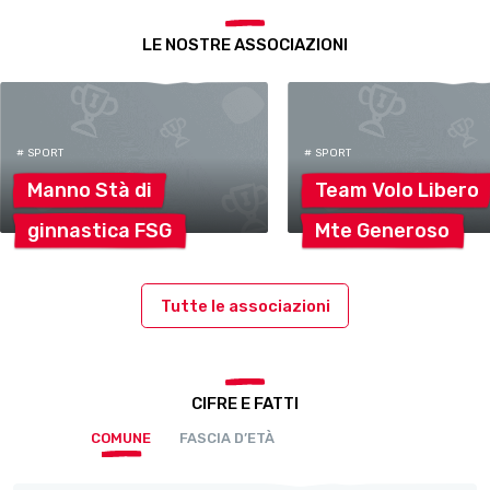
LE NOSTRE ASSOCIAZIONI
# SPORT
# SPORT
Manno Stà
di
Team Volo
Libero
ginnastica
FSG
Mte
Generoso
Tutte le associazioni
CIFRE E FATTI
COMUNE
FASCIA D’ETÀ