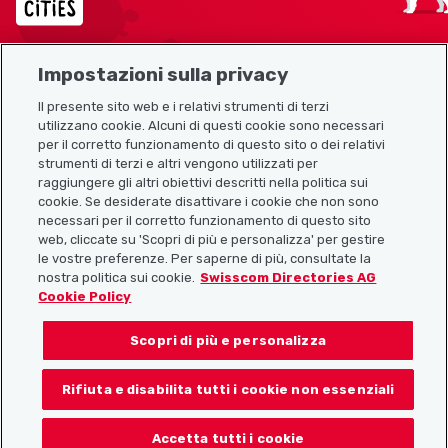
Impostazioni sulla privacy
Mappa del sito
Il presente sito web e i relativi strumenti di terzi
utilizzano cookie. Alcuni di questi cookie sono necessari
Link utili
per il corretto funzionamento di questo sito o dei relativi
strumenti di terzi e altri vengono utilizzati per
raggiungere gli altri obiettivi descritti nella politica sui
cookie. Se desiderate disattivare i cookie che non sono
Scarica l’app Localcities
necessari per il corretto funzionamento di questo sito
web, cliccate su 'Scopri di più e personalizza' per gestire
le vostre preferenze. Per saperne di più, consultate la
nostra politica sui cookie.
Swisscom Directories AG
Cookie Policy
Seguiteci su:
Scopri di più e personalizza
Rifiuta e disabilita tutti i cookie non essenziali
© 2026 Localcities
Accetta tutti i cookie