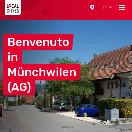
Localcities
IT
Benvenuto
in
Münchwilen
(AG)