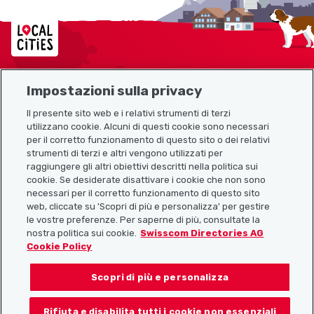
Localcities
Impostazioni sulla privacy
Mappa del sito
Il presente sito web e i relativi strumenti di terzi
utilizzano cookie. Alcuni di questi cookie sono necessari
Link utili
per il corretto funzionamento di questo sito o dei relativi
strumenti di terzi e altri vengono utilizzati per
raggiungere gli altri obiettivi descritti nella politica sui
cookie. Se desiderate disattivare i cookie che non sono
Scarica l’app Localcities
necessari per il corretto funzionamento di questo sito
web, cliccate su 'Scopri di più e personalizza' per gestire
le vostre preferenze. Per saperne di più, consultate la
nostra politica sui cookie.
Swisscom Directories AG
Cookie Policy
Seguiteci su:
Scopri di più e personalizza
Rifiuta e disabilita tutti i cookie non essenziali