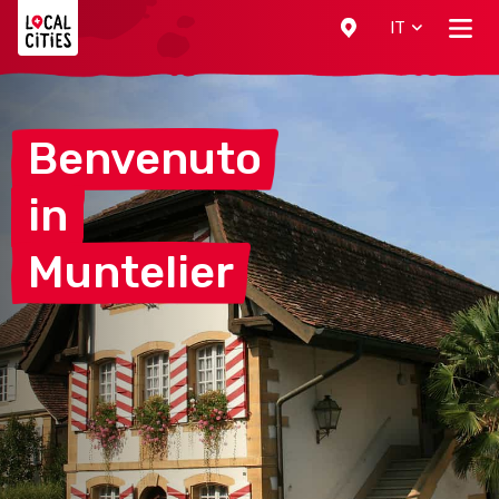
Localcities
IT
Benvenuto
in
Muntelier