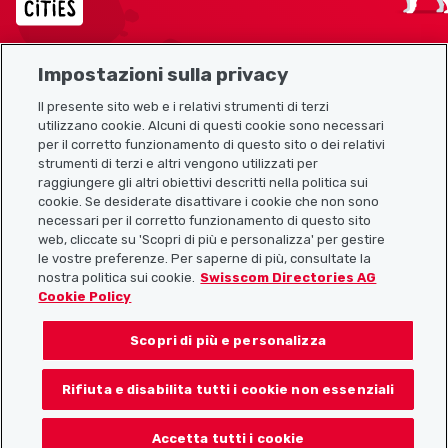
Impostazioni sulla privacy
Mappa del sito
Il presente sito web e i relativi strumenti di terzi
utilizzano cookie. Alcuni di questi cookie sono necessari
Link utili
per il corretto funzionamento di questo sito o dei relativi
strumenti di terzi e altri vengono utilizzati per
raggiungere gli altri obiettivi descritti nella politica sui
cookie. Se desiderate disattivare i cookie che non sono
Scarica l’app Localcities
necessari per il corretto funzionamento di questo sito
web, cliccate su 'Scopri di più e personalizza' per gestire
le vostre preferenze. Per saperne di più, consultate la
nostra politica sui cookie.
Swisscom Directories AG
Cookie Policy
Seguiteci su:
Scopri di più e personalizza
Rifiuta e disabilita tutti i cookie non essenziali
© 2026 Localcities
Accetta tutti i cookie