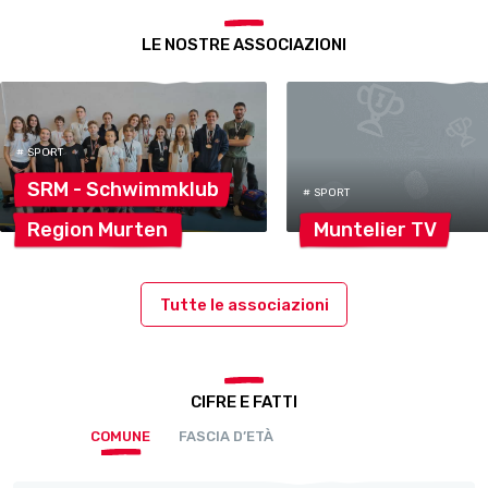
LE NOSTRE ASSOCIAZIONI
# SPORT
SRM -
Schwimmklub
# SPORT
Region
Murten
Muntelier
TV
Tutte le associazioni
CIFRE E FATTI
COMUNE
FASCIA D’ETÀ