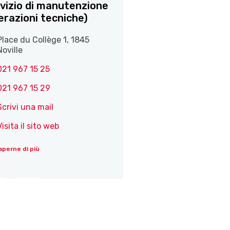
vizio di manutenzione
erazioni tecniche)
Place du Collège 1, 1845
Noville
021 967 15 25
021 967 15 29
Scrivi una mail
Visita il sito web
aperne di più