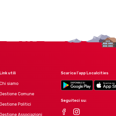
Link utili
Scarica l’app Localcities
Chi siamo
Gestione Comune
Seguiteci su:
Gestione Politici
Gestione Associazioni