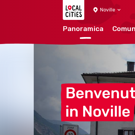
Localcities
Noville
Panoramica
Comu
Benvenu
in
Noville