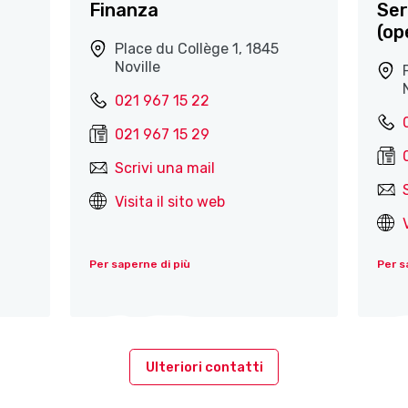
Finanza
Ser
(op
Place du Collège 1, 1845
Noville
021 967 15 22
021 967 15 29
Scrivi una mail
Visita il sito web
Per saperne di più
Per s
Ulteriori contatti