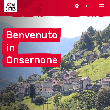
Localcities
IT
Benvenuto
in
Onsernone