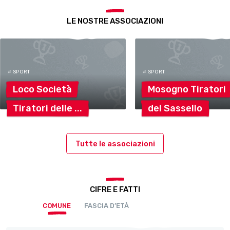
LE NOSTRE ASSOCIAZIONI
# SPORT
# SPORT
Loco
Società
Mosogno
Tiratori
Tiratori
delle
del
Sassello
Tutte le associazioni
CIFRE E FATTI
COMUNE
FASCIA D’ETÀ