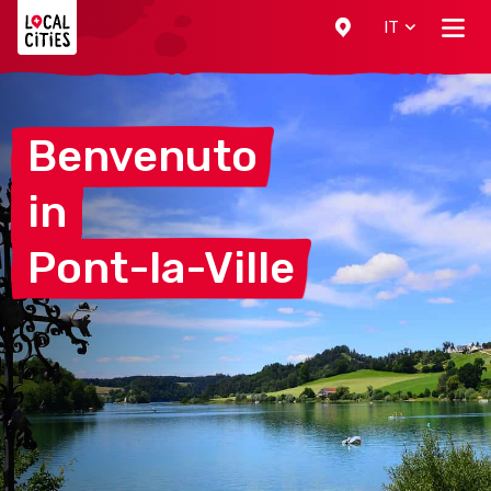
Localcities
IT
Benvenuto
in
Pont-la-Ville