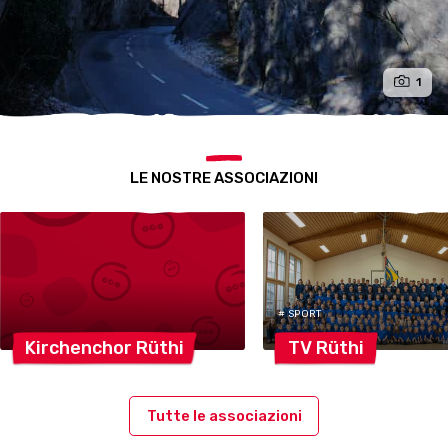
1
LE NOSTRE ASSOCIAZIONI
# SPORT
Kirchenchor
Rüthi
TV
Rüthi
Tutte le associazioni