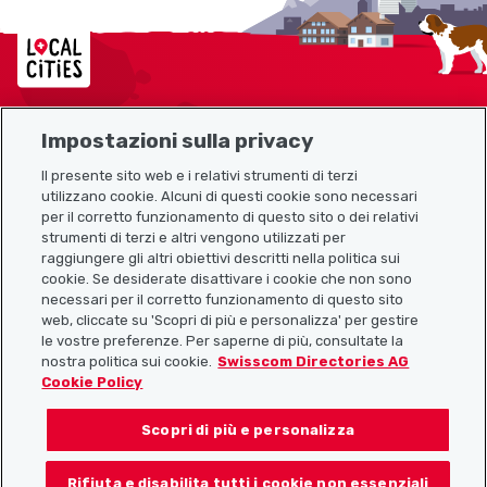
Localcities
Impostazioni sulla privacy
Mappa del sito
Il presente sito web e i relativi strumenti di terzi
utilizzano cookie. Alcuni di questi cookie sono necessari
Link utili
per il corretto funzionamento di questo sito o dei relativi
strumenti di terzi e altri vengono utilizzati per
raggiungere gli altri obiettivi descritti nella politica sui
cookie. Se desiderate disattivare i cookie che non sono
Scarica l’app Localcities
necessari per il corretto funzionamento di questo sito
web, cliccate su 'Scopri di più e personalizza' per gestire
le vostre preferenze. Per saperne di più, consultate la
nostra politica sui cookie.
Swisscom Directories AG
Cookie Policy
Seguiteci su:
Scopri di più e personalizza
Rifiuta e disabilita tutti i cookie non essenziali