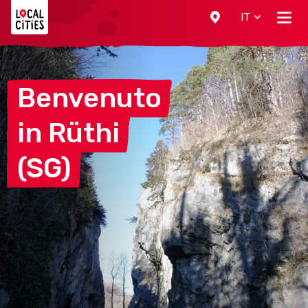
Localcities
IT
Benvenuto
in
Rüthi
(SG)