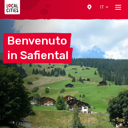
Localcities
IT
Benvenuto
in
Safiental