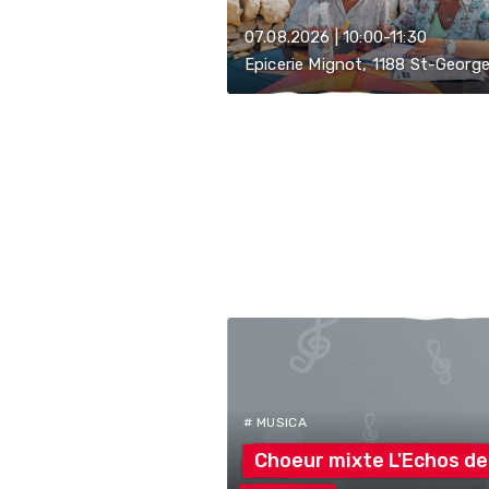
07.08.2026 | 10:00-11:30
Epicerie Mignot, 1188 St-Georg
# MUSICA
Choeur mixte L'Echos
de