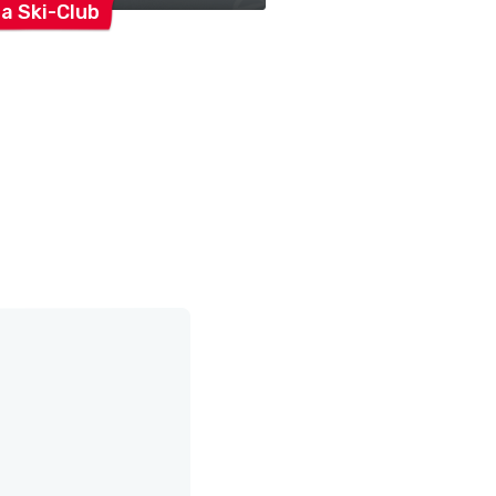
ra
Ski-Club