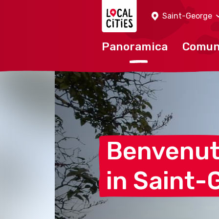
Localcities
Saint-George
Panoramica
Comu
Benvenu
in
Saint-