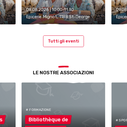
08.08.2026 | 10:00-11:30
09.08
e
Epicerie Mignot, 1188 St-George
Epice
Tutti gli eventi
LE NOSTRE ASSOCIAZIONI
# FORMAZIONE
s
Bibliothèque
de
# SPO