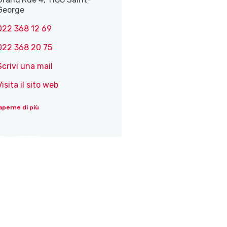
George
022 368 12 69
022 368 20 75
Scrivi una mail
Visita il sito web
aperne di più