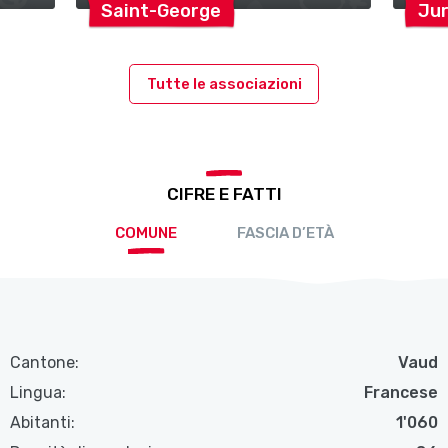
Saint-George
Ju
Tutte le associazioni
CIFRE E FATTI
COMUNE
FASCIA D’ETÀ
Cantone:
Vaud
Lingua:
Francese
Abitanti:
1'060