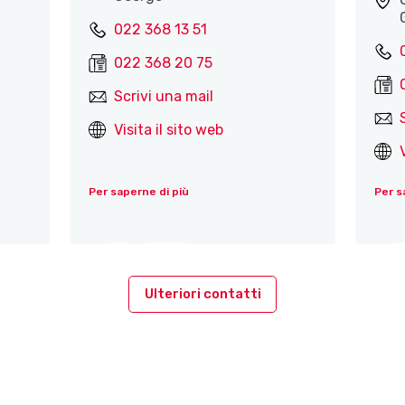
022 368 13 51
022 368 20 75
Scrivi una mail
Visita il sito web
Per saperne di più
Per s
Ulteriori contatti