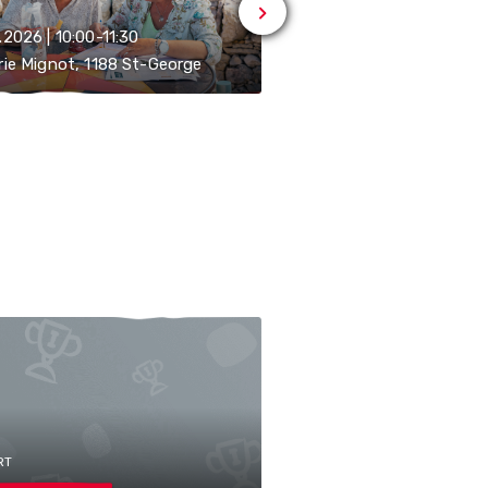
.2026 | 10:00-11:30
12.08.2026 | 10:00-11:30
rie Mignot, 1188 St-George
Epicerie Mignot, 1188 S
RT