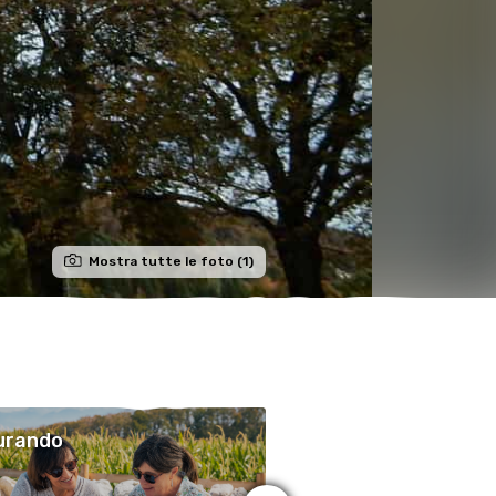
Mostra tutte le foto (1)
urando
Savurando