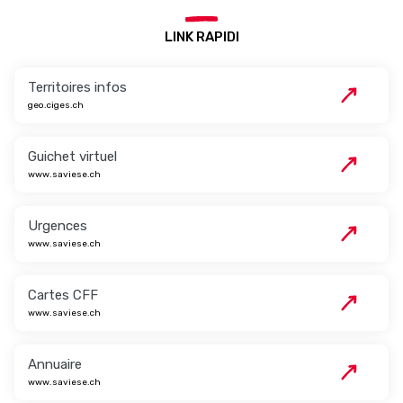
LINK RAPIDI
Territoires infos
geo.ciges.ch
Guichet virtuel
www.saviese.ch
Urgences
www.saviese.ch
Cartes CFF
www.saviese.ch
Annuaire
www.saviese.ch