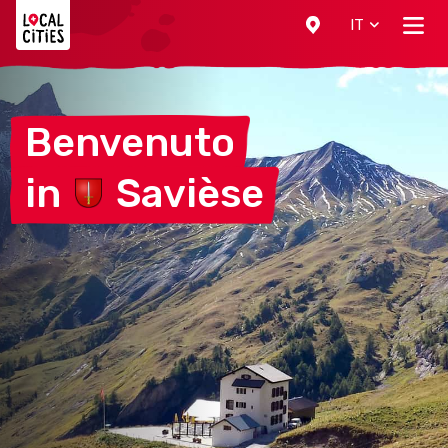
Localcities
IT
Benvenuto
in
Savièse