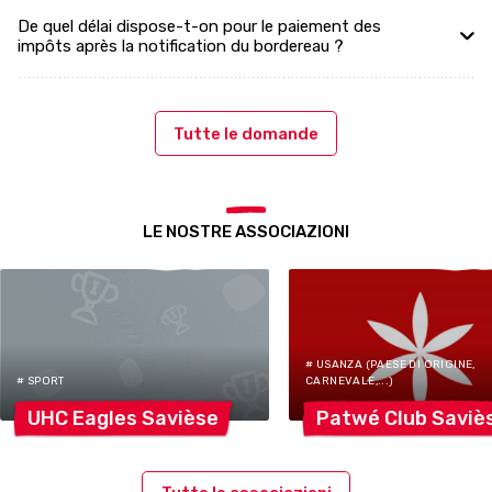
De quel délai dispose-t-on pour le paiement des
impôts après la notification du bordereau ?
Tutte le domande
LE NOSTRE ASSOCIAZIONI
# USANZA (PAESE DI ORIGINE,
# SPORT
CARNEVALE,...)
UHC Eagles
Savièse
Patwé Club
Saviè