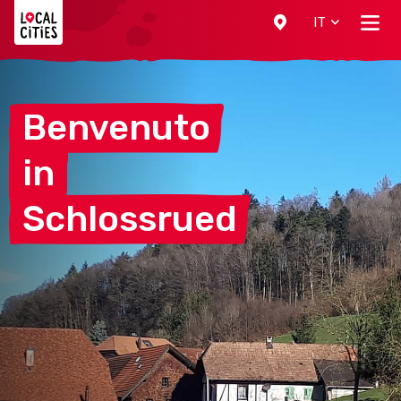
Localcities
IT
Benvenuto
in
Schlossrued