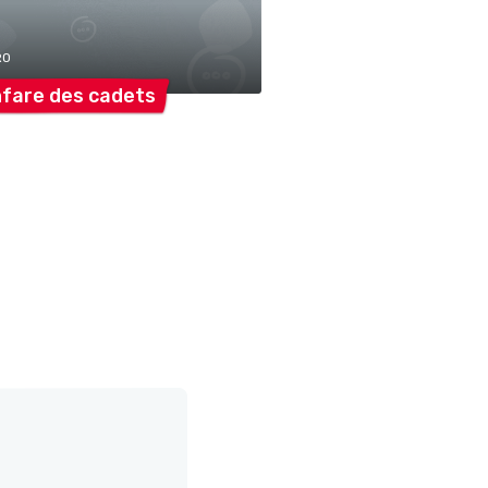
RO
fare des
cadets