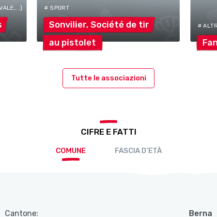
ALE,...)
# SPORT
s
Sonvilier, Société de
tir
# ALT
au
pistolet
Fan
Tutte le associazioni
CIFRE E FATTI
COMUNE
FASCIA D’ETÀ
Cantone:
Berna