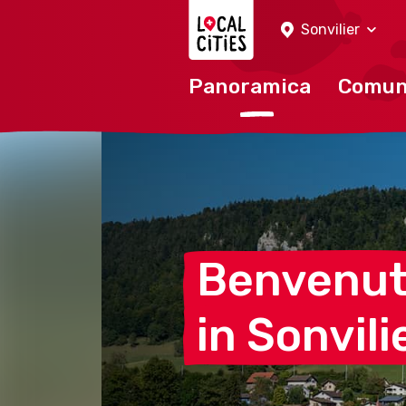
Localcities
Sonvilier
Panoramica
Comu
Benvenu
in
Sonvili