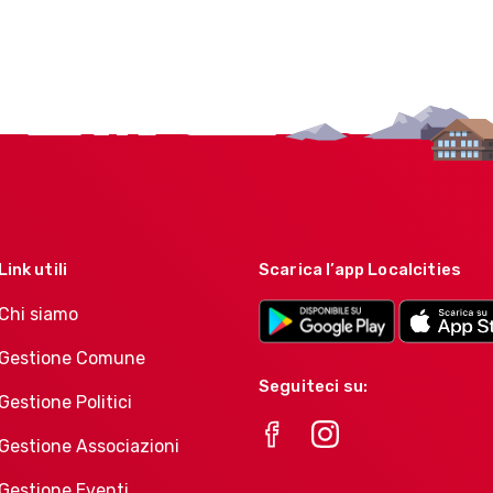
Link utili
Scarica l’app Localcities
Chi siamo
Gestione Comune
Seguiteci su:
Gestione Politici
Gestione Associazioni
Gestione Eventi