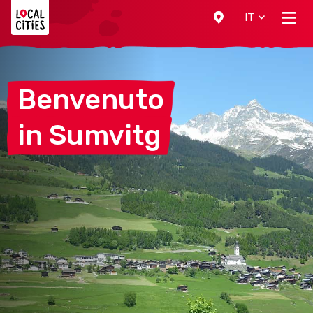
Localcities
IT
Benvenuto
in
Sumvitg