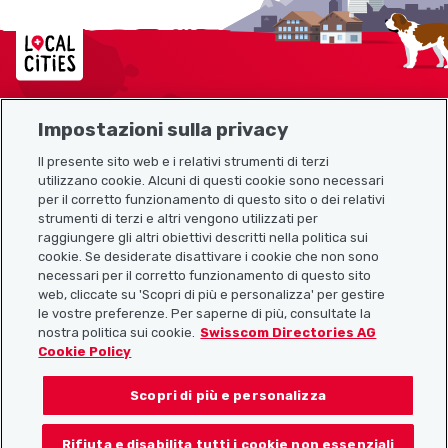
Localcities
Impostazioni sulla privacy
Mappa del sito
Il presente sito web e i relativi strumenti di terzi
utilizzano cookie. Alcuni di questi cookie sono necessari
Link utili
per il corretto funzionamento di questo sito o dei relativi
strumenti di terzi e altri vengono utilizzati per
raggiungere gli altri obiettivi descritti nella politica sui
cookie. Se desiderate disattivare i cookie che non sono
Scarica l’app Localcities
necessari per il corretto funzionamento di questo sito
web, cliccate su 'Scopri di più e personalizza' per gestire
le vostre preferenze. Per saperne di più, consultate la
nostra politica sui cookie.
Swisscom Directories AG
Cookie Policy
Seguiteci su:
Scopri di più e personalizza
Rifiuta e disabilita tutti i cookie non essenziali