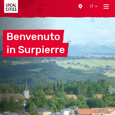
Localcities
IT
Benvenuto
in
Surpierre