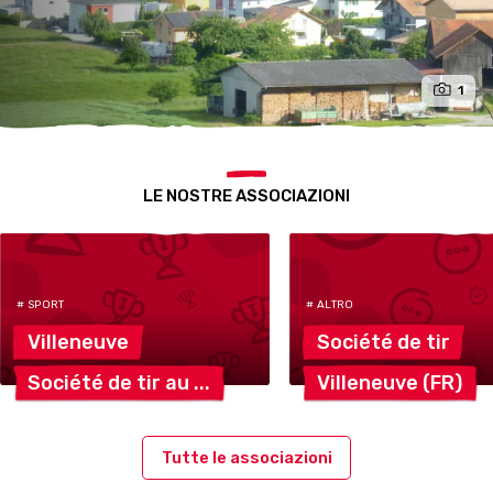
1
LE NOSTRE ASSOCIAZIONI
# SPORT
# ALTRO
Villeneuve
Société de
tir
Société de tir
au
Villeneuve
(FR)
Tutte le associazioni