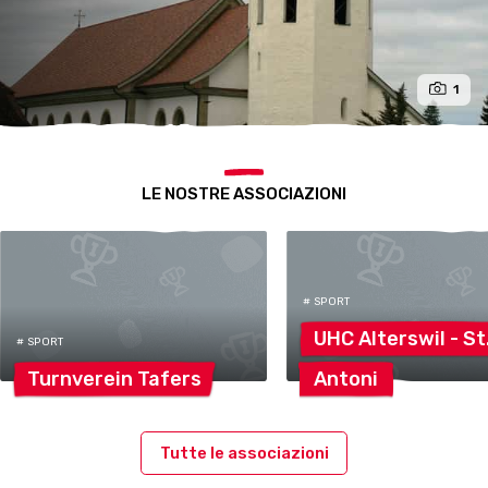
1
LE NOSTRE ASSOCIAZIONI
# SPORT
UHC Alterswil -
St
# SPORT
Turnverein
Tafers
Antoni
Tutte le associazioni