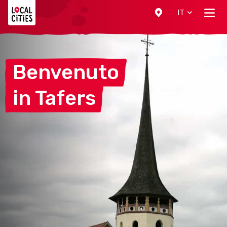
Localcities
IT
Benvenuto
in
Tafers