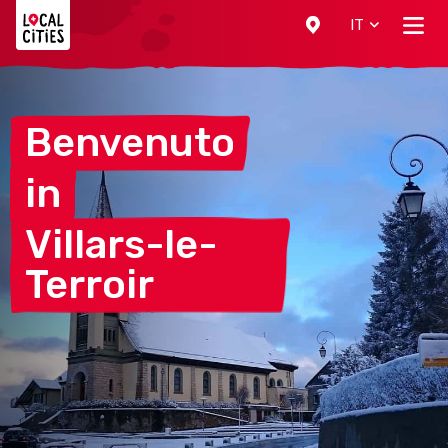
Localcities
IT
Benvenuto
in
Villars-le-
Terroir