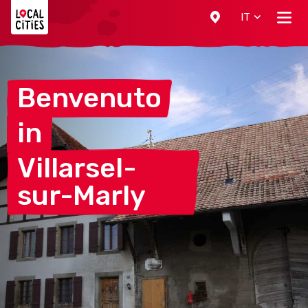
Localcities
IT
Benvenuto
in
Villarsel-
sur-Marly