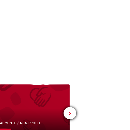
# SPORT
Wiesendangen
-
IALMENTE / NON PROFIT