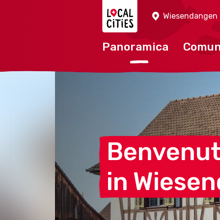
Localcities
Wiesendangen
Panoramica
Comu
Benvenu
in
Wiesen