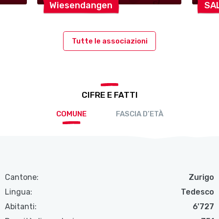
Wiesendangen
SA
Tutte le associazioni
CIFRE E FATTI
COMUNE
FASCIA D’ETÀ
Cantone:
Zurigo
Lingua:
Tedesco
Abitanti:
6'727