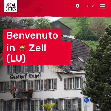
Localcities
IT
Benvenuto
in
Zell
(LU)