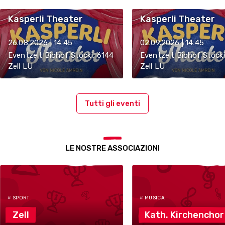
Kasperli Theater
Kasperli Theater
26.08.2026 | 14:45
02.09.2026 | 14:45
Eventzelt Biohof Stocki, 6144
Eventzelt Biohof Stocki
Zell LU
Zell LU
Tutti gli eventi
LE NOSTRE ASSOCIAZIONI
# SPORT
# MUSICA
Zell
Kath.
Kirchenchor