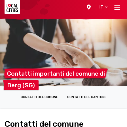
Localcities
IT
Contatti importanti del comune
di
Berg
(SG)
CONTATTI DEL COMUNE
CONTATTI DEL CANTONE
Contatti del comune