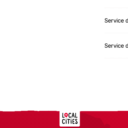
Service 
Service 
Localcities