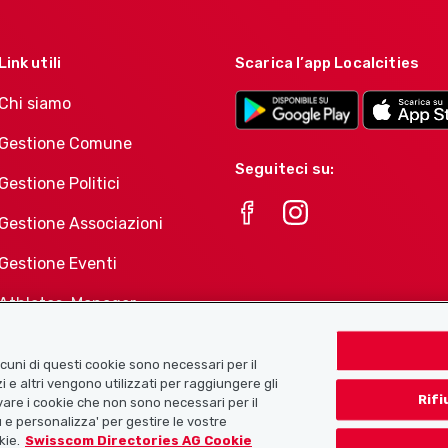
Link utili
Scarica l’app Localcities
Chi siamo
Gestione Comune
Seguiteci su:
Gestione Politici
Gestione Associazioni
Gestione Eventi
Athletes-Manager
Portafoglio di prodotti
Associazioni
Alcuni di questi cookie sono necessari per il
i e altri vengono utilizzati per raggiungere gli
Rifi
tivare i cookie che non sono necessari per il
 e personalizza' per gestire le vostre
kie.
Swisscom Directories AG Cookie