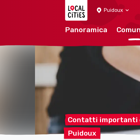
Localcities
Puidoux
Panoramica
Comu
Contatti importanti
Puidoux