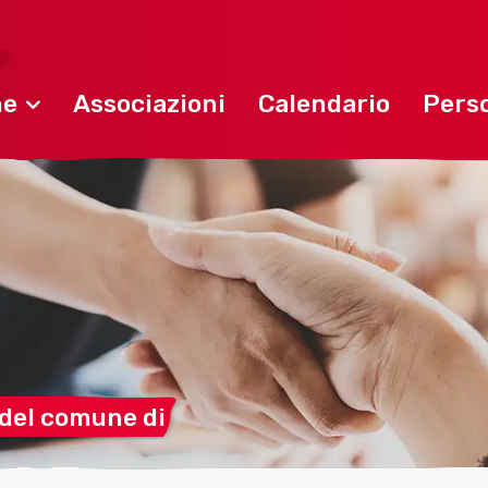
ne
Associazioni
Calendario
Perso
 del comune
di