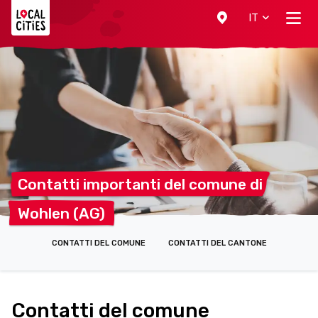
Localcities
IT
Contatti importanti del comune
di
Wohlen
(AG)
CONTATTI DEL COMUNE
CONTATTI DEL CANTONE
Contatti del comune