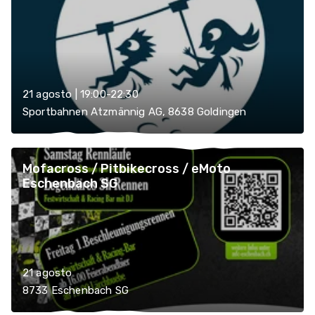
21 agosto | 19:00-22:30
Sportbahnen Atzmännig AG, 8638 Goldingen
Mofacross / Pitbikecross / eMoto
Eschenbach SG
21 agosto
8733 Eschenbach SG