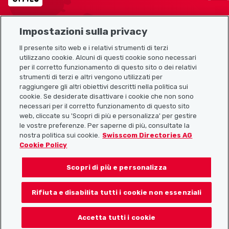
Impostazioni sulla privacy
Mappa del sito
Il presente sito web e i relativi strumenti di terzi
utilizzano cookie. Alcuni di questi cookie sono necessari
Link utili
per il corretto funzionamento di questo sito o dei relativi
strumenti di terzi e altri vengono utilizzati per
raggiungere gli altri obiettivi descritti nella politica sui
cookie. Se desiderate disattivare i cookie che non sono
Scarica l’app Localcities
necessari per il corretto funzionamento di questo sito
web, cliccate su 'Scopri di più e personalizza' per gestire
le vostre preferenze. Per saperne di più, consultate la
nostra politica sui cookie.
Swisscom Directories AG
Cookie Policy
Seguiteci su:
Scopri di più e personalizza
Rifiuta e disabilita tutti i cookie non essenziali
© 2026 Localcities
Accetta tutti i cookie