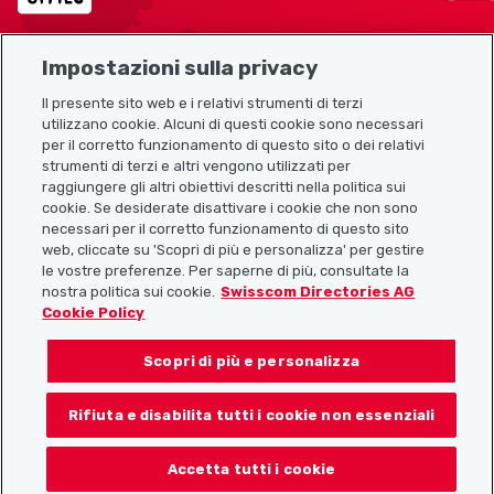
Impostazioni sulla privacy
Mappa del sito
Il presente sito web e i relativi strumenti di terzi
utilizzano cookie. Alcuni di questi cookie sono necessari
Link utili
per il corretto funzionamento di questo sito o dei relativi
strumenti di terzi e altri vengono utilizzati per
raggiungere gli altri obiettivi descritti nella politica sui
cookie. Se desiderate disattivare i cookie che non sono
Scarica l’app Localcities
necessari per il corretto funzionamento di questo sito
web, cliccate su 'Scopri di più e personalizza' per gestire
le vostre preferenze. Per saperne di più, consultate la
nostra politica sui cookie.
Swisscom Directories AG
Cookie Policy
Seguiteci su:
Scopri di più e personalizza
Rifiuta e disabilita tutti i cookie non essenziali
© 2026 Localcities
Accetta tutti i cookie