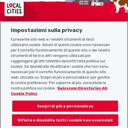
Localcities
Impostazioni sulla privacy
Mappa del sito
Il presente sito web e i relativi strumenti di terzi
utilizzano cookie. Alcuni di questi cookie sono necessari
Link utili
per il corretto funzionamento di questo sito o dei relativi
strumenti di terzi e altri vengono utilizzati per
raggiungere gli altri obiettivi descritti nella politica sui
cookie. Se desiderate disattivare i cookie che non sono
Scarica l’app Localcities
necessari per il corretto funzionamento di questo sito
web, cliccate su 'Scopri di più e personalizza' per gestire
le vostre preferenze. Per saperne di più, consultate la
nostra politica sui cookie.
Swisscom Directories AG
Cookie Policy
Seguiteci su:
Scopri di più e personalizza
Rifiuta e disabilita tutti i cookie non essenziali