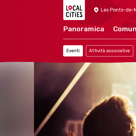
Localcities
Les Ponts-de-M
Panoramica
Comu
Eventi
Attività associative