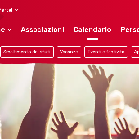
artel
ne
Associazioni
Calendario
Perso
Smaltimento dei rifiuti
Vacanze
Eventi e festività
Ap