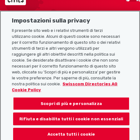
Impostazioni sulla privacy
Mappa del sito
Il presente sito web e i relativi strumenti di terzi
utilizzano cookie. Alcuni di questi cookie sono necessari
Link utili
per il corretto funzionamento di questo sito o dei relativi
strumenti di terzi e altri vengono utilizzati per
raggiungere gli altri obiettivi descritti nella politica sui
cookie. Se desiderate disattivare i cookie che non sono
Scarica l’app Localcities
necessari per il corretto funzionamento di questo sito
web, cliccate su 'Scopri di più e personalizza' per gestire
le vostre preferenze. Per saperne di più, consultate la
nostra politica sui cookie.
Swisscom Directories AG
Cookie Policy
Seguiteci su:
Scopri di più e personalizza
Rifiuta e disabilita tutti i cookie non essenziali
© 2026 Localcities
Accetta tutti i cookie