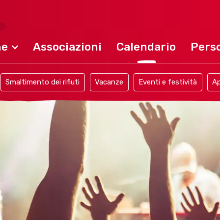
ne
Associazioni
Calendario
Perso
Smaltimento dei rifiuti
Vacanze
Eventi e festività
Ap