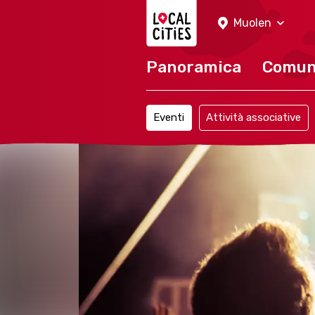
Localcities
Muolen
Panoramica
Comu
Eventi
Attività associative