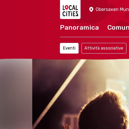
Localcities
Obersaxen Mu
Panoramica
Comu
Eventi
Attività associative