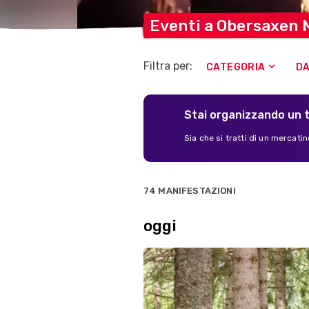
Eventi a Obersaxen
Filtra per:
CATEGORIA
D
Stai organizzando un 
Sia che si tratti di un mercatino
74 MANIFESTAZIONI
oggi