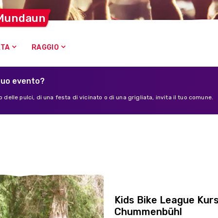
Mundaun
ATA
RAGGIO
tuo evento?
 delle pulci, di una festa di vicinato o di una grigliata, invita il tuo comune.
Kids Bike League Kur
Chummenbühl