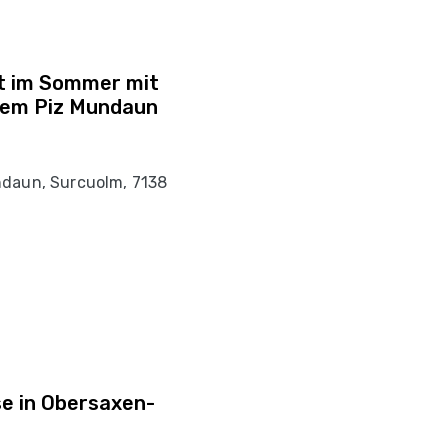
t im Sommer mit
dem Piz Mundaun
ndaun, Surcuolm, 7138
se in Obersaxen-