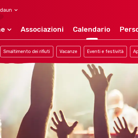
ndaun
ne
Associazioni
Calendario
Perso
Smaltimento dei rifiuti
Vacanze
Eventi e festività
Ap