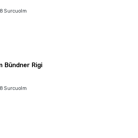
38 Surcuolm
m Bündner Rigi
38 Surcuolm