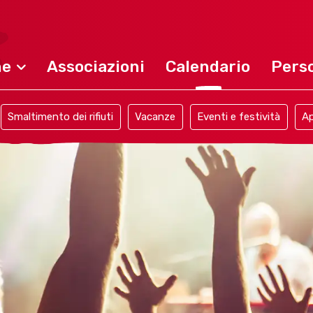
ne
Associazioni
Calendario
Perso
Smaltimento dei rifiuti
Vacanze
Eventi e festività
Ap