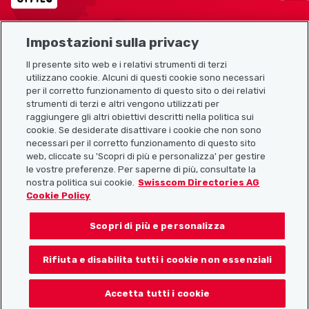
Impostazioni sulla privacy
Mappa del sito
Il presente sito web e i relativi strumenti di terzi
utilizzano cookie. Alcuni di questi cookie sono necessari
Link utili
per il corretto funzionamento di questo sito o dei relativi
strumenti di terzi e altri vengono utilizzati per
raggiungere gli altri obiettivi descritti nella politica sui
cookie. Se desiderate disattivare i cookie che non sono
Scarica l’app Localcities
necessari per il corretto funzionamento di questo sito
web, cliccate su 'Scopri di più e personalizza' per gestire
le vostre preferenze. Per saperne di più, consultate la
nostra politica sui cookie.
Swisscom Directories AG
Cookie Policy
Seguiteci su:
Scopri di più e personalizza
Rifiuta e disabilita tutti i cookie non essenziali
© 2026 Localcities
Accetta tutti i cookie