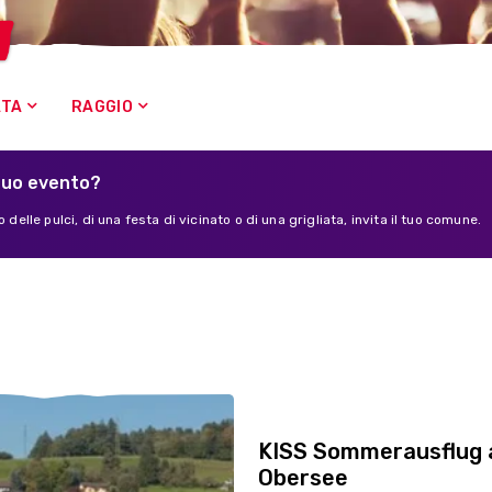
n
ATA
RAGGIO
tuo evento?
 delle pulci, di una festa di vicinato o di una grigliata, invita il tuo comune.
KISS Sommerausflug 
Obersee