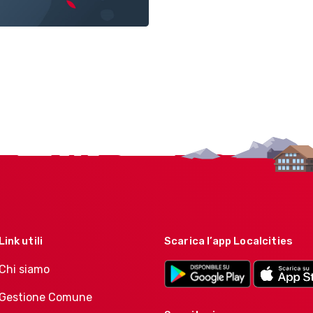
Link utili
Scarica l’app Localcities
Chi siamo
Gestione Comune