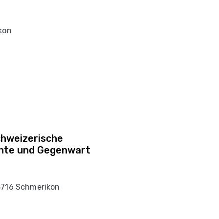
ikon
chweizerische
chte und Gegenwart
8716 Schmerikon