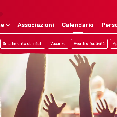
ne
Associazioni
Calendario
Perso
Smaltimento dei rifiuti
Vacanze
Eventi e festività
Ap