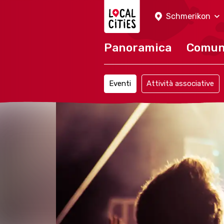
Localcities
Schmerikon
Panoramica
Comu
Eventi
Attività associative