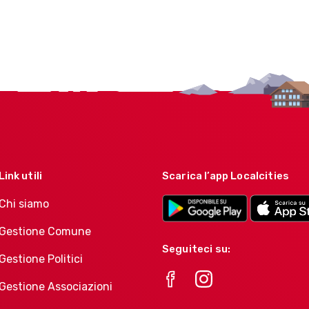
Link utili
Scarica l’app Localcities
Chi siamo
Gestione Comune
Seguiteci su:
Gestione Politici
Gestione Associazioni