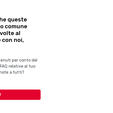
che queste
tuo comune
volte al
 con noi,
tenuti per conto del
AQ relative al tuo
ote a tutti?
!