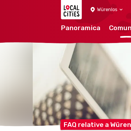
Localcities
Würenlos
Panoramica
Comu
FAQ relative a
Würen