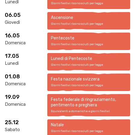
Lunedì
Giorni festivi riconosciuti per legge
06.05
Ascensione
Giovedì
Giorni festivi riconosciuti per legge
16.05
Pentecoste
Domenica
Giorni festivi riconosciuti per legge
17.05
Lunedì di Pentecoste
Lunedì
Giorni festivi riconosciuti per legge
01.08
Festa nazionale svizzera
Domenica
Giorni festivi riconosciuti per legge
19.09
Festa federale di ringraziamento,
Domenica
pentimento e preghiera
Equivalenti a domeniche e giorni festivi
25.12
Natale
Sabato
Giorni festivi riconosciuti per legge