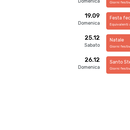
Domenica
Giorni festi
19.09
Festa fed
Domenica
Equivalenti 
25.12
Natale
Sabato
Giorni festi
26.12
Santo St
Domenica
Giorni festi