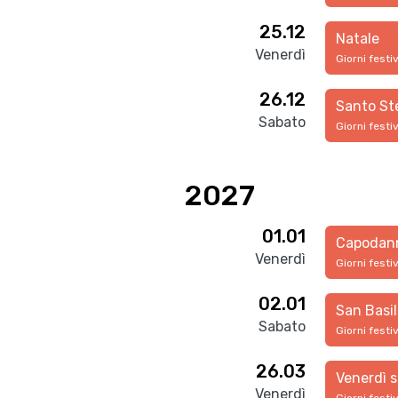
25.12
Natale
Venerdì
Giorni festi
26.12
Santo St
Sabato
Giorni festi
2027
01.01
Capodan
Venerdì
Giorni festi
02.01
San Basil
Sabato
Giorni festi
26.03
Venerdì 
Venerdì