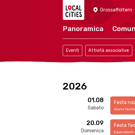
Localcities
Grossaffoltern
Panoramica
Comu
Eventi
Attività associative
2026
01.08
Festa na
Sabato
Giorni festi
20.09
Festa fed
Domenica
Equivalenti 