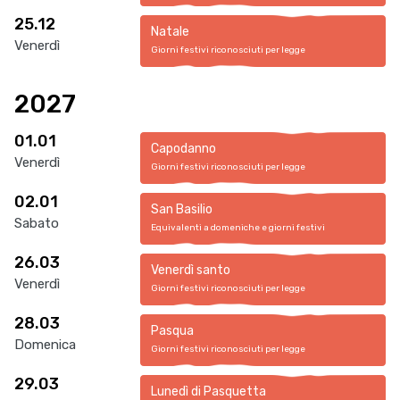
25.12
Natale
Venerdì
Giorni festivi riconosciuti per legge
2027
01.01
Capodanno
Venerdì
Giorni festivi riconosciuti per legge
02.01
San Basilio
Sabato
Equivalenti a domeniche e giorni festivi
26.03
Venerdì santo
Venerdì
Giorni festivi riconosciuti per legge
28.03
Pasqua
Domenica
Giorni festivi riconosciuti per legge
29.03
Lunedì di Pasquetta