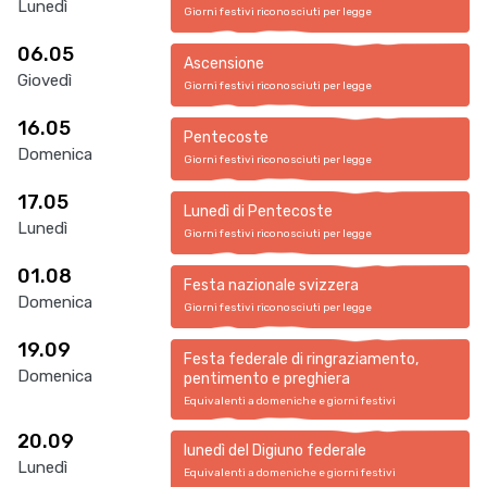
Lunedì
Giorni festivi riconosciuti per legge
06.05
Ascensione
Giovedì
Giorni festivi riconosciuti per legge
16.05
Pentecoste
Domenica
Giorni festivi riconosciuti per legge
17.05
Lunedì di Pentecoste
Lunedì
Giorni festivi riconosciuti per legge
01.08
Festa nazionale svizzera
Domenica
Giorni festivi riconosciuti per legge
19.09
Festa federale di ringraziamento,
Domenica
pentimento e preghiera
Equivalenti a domeniche e giorni festivi
20.09
lunedì del Digiuno federale
Lunedì
Equivalenti a domeniche e giorni festivi