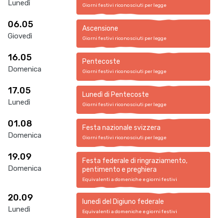
Lunedì
Giorni festivi riconosciuti per legge
06.05
Ascensione
Giovedì
Giorni festivi riconosciuti per legge
16.05
Pentecoste
Domenica
Giorni festivi riconosciuti per legge
17.05
Lunedì di Pentecoste
Lunedì
Giorni festivi riconosciuti per legge
01.08
Festa nazionale svizzera
Domenica
Giorni festivi riconosciuti per legge
19.09
Festa federale di ringraziamento,
Domenica
pentimento e preghiera
Equivalenti a domeniche e giorni festivi
20.09
lunedì del Digiuno federale
Lunedì
Equivalenti a domeniche e giorni festivi