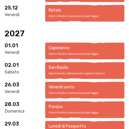
25.12
Natale
Venerdì
Giorni festivi riconosciuti per legge
2027
01.01
Capodanno
Venerdì
Giorni festivi riconosciuti per legge
02.01
San Basilio
Sabato
Equivalenti a domeniche e giorni festivi
26.03
Venerdì santo
Venerdì
Giorni festivi riconosciuti per legge
28.03
Pasqua
Domenica
Giorni festivi riconosciuti per legge
29.03
Lunedì di Pasquetta