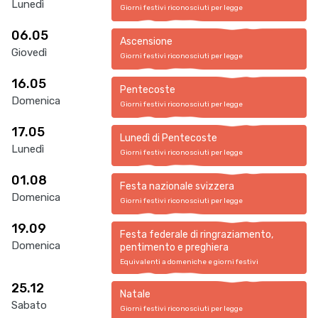
Lunedì
Giorni festivi riconosciuti per legge
06.05
Ascensione
Giovedì
Giorni festivi riconosciuti per legge
16.05
Pentecoste
Domenica
Giorni festivi riconosciuti per legge
17.05
Lunedì di Pentecoste
Lunedì
Giorni festivi riconosciuti per legge
01.08
Festa nazionale svizzera
Domenica
Giorni festivi riconosciuti per legge
19.09
Festa federale di ringraziamento,
Domenica
pentimento e preghiera
Equivalenti a domeniche e giorni festivi
25.12
Natale
Sabato
Giorni festivi riconosciuti per legge