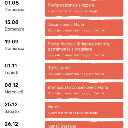
01.08
Festa nazionale svizzera
Domenica
Giorni festivi riconosciuti per legge
15.08
Assunzione di Maria
Domenica
Equivalenti a domeniche e giorni festivi
19.09
Festa federale di ringraziamento,
Domenica
pentimento e preghiera
Equivalenti a domeniche e giorni festivi
01.11
Tutti i santi
Lunedì
Equivalenti a domeniche e giorni festivi
08.12
Immacolata Concezione di Maria
Mercoledì
Equivalenti a domeniche e giorni festivi
25.12
Natale
Sabato
Giorni festivi riconosciuti per legge
26.12
Santo Stefano