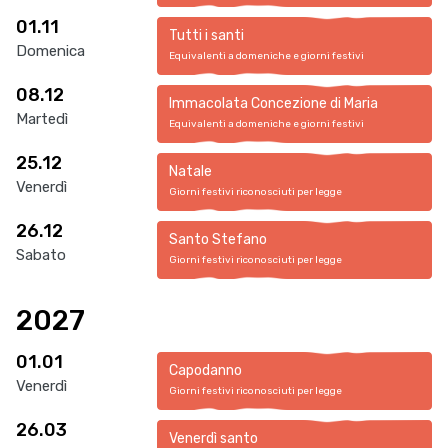
01.11
Tutti i santi
Domenica
Equivalenti a domeniche e giorni festivi
08.12
Immacolata Concezione di Maria
Martedì
Equivalenti a domeniche e giorni festivi
25.12
Natale
Venerdì
Giorni festivi riconosciuti per legge
26.12
Santo Stefano
Sabato
Giorni festivi riconosciuti per legge
2027
01.01
Capodanno
Venerdì
Giorni festivi riconosciuti per legge
26.03
Venerdì santo