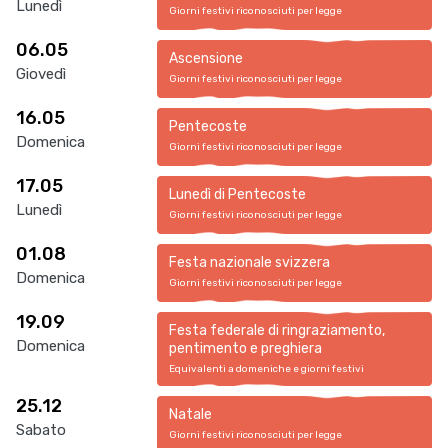
Lunedì
Giorni festivi riconosciuti per legge
06.05
Ascensione
Giovedì
Giorni festivi riconosciuti per legge
16.05
Pentecoste
Domenica
Giorni festivi riconosciuti per legge
17.05
Lunedì di Pentecoste
Lunedì
Giorni festivi riconosciuti per legge
01.08
Festa nazionale svizzera
Domenica
Giorni festivi riconosciuti per legge
19.09
Festa federale di ringraziamento,
Domenica
pentimento e preghiera
Equivalenti a domeniche e giorni festivi
25.12
Natale
Sabato
Giorni festivi riconosciuti per legge