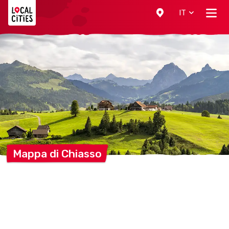
Localcities
IT
Mappa di
Chiasso