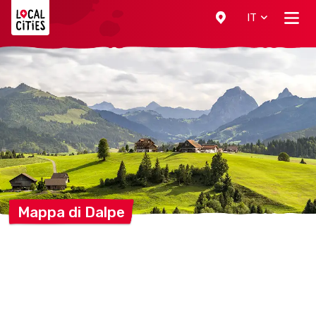
Localcities
IT
Mappa di
Dalpe