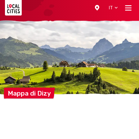
Localcities
IT
Mappa di
Dizy