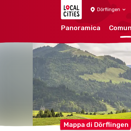
Localcities
Dörflingen
Panoramica
Comu
Mappa di
Dörflingen