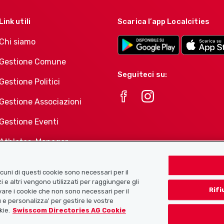
Link utili
Scarica l’app Localcities
Chi siamo
Gestione Comune
Seguiteci su:
Gestione Politici
Gestione Associazioni
Gestione Eventi
Athletes-Manager
Portafoglio di prodotti
Associazioni
Alcuni di questi cookie sono necessari per il
i e altri vengono utilizzati per raggiungere gli
Rifi
tivare i cookie che non sono necessari per il
 e personalizza' per gestire le vostre
kie.
Swisscom Directories AG Cookie