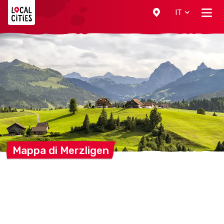
Localcities
IT
Mappa di
Merzligen