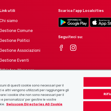
Link utili
Scarica l’app Localcities
Chi siamo
Gestione Comune
Seguiteci su:
Gestione Politici
Gestione Associazioni
Gestione Eventi
Athletes-Manager
Portafoglio di prodotti
Associazioni
Alcuni di questi cookie sono necessari per il
i e altri vengono utilizzati per raggiungere gli
Rifi
tivare i cookie che non sono necessari per il
 e personalizza' per gestire le vostre
kie.
Swisscom Directories AG Cookie