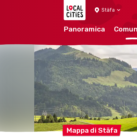
Localcities
Stäfa
Panoramica
Comu
Mappa di
Stäfa